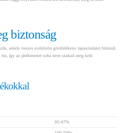
eg biztonság
, amely összes eszközön gördülékeny tapasztalatot biztosít.
 fut, így az játékmenet soha nem szakad meg kriti
tékokkal
95-97%
100-500x