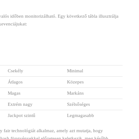
alós időben monitorizálható. Egy következő tábla illusztrálja
kevenciájukat:
Csekély
Minimal
Átlagos
Közepes
Magas
Markáns
Extrém nagy
Szélsőséges
Jackpot szintű
Legmagasabb
y fair technológiát alkalmaz, amely azt mutatja, hogy
 hash függvényekkel előzetesen keletkezik, meg később