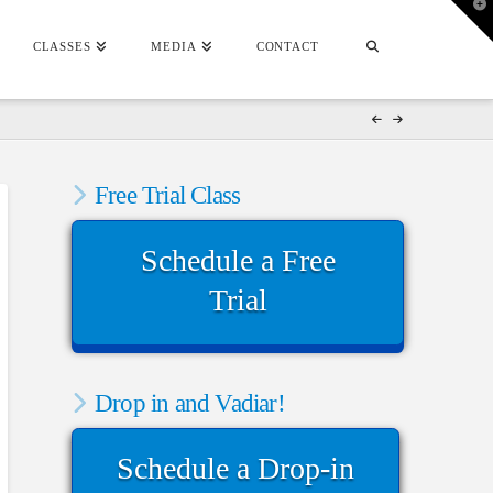
T
t
W
CLASSES
MEDIA
CONTACT
Free Trial Class
Schedule a Free
Trial
Drop in and Vadiar!
Schedule a Drop-in