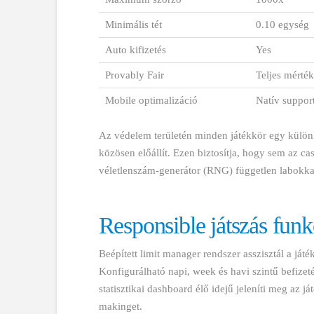
Minimális tét
0.10 egység
Auto kifizetés
Yes
Provably Fair
Teljes mérté
Mobile optimalizáció
Natív suppor
Az védelem területén minden játékkör egy különle
közösen előállít. Ezen biztosítja, hogy sem az c
véletlenszám-generátor (RNG) független labokkal á
Responsible játszás funk
Beépített limit manager rendszer asszisztál a ját
Konfigurálható napi, week és havi szintű befizet
statisztikai dashboard élő idejű jeleníti meg az já
makinget.