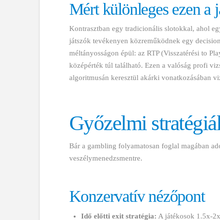
Mért különleges ezen a 
Kontrasztban egy tradicionális slotokkal, ahol e
játszók tevékenyen közreműködnek egy decision
méltányosságon épül: az RTP (Visszatérési to Pl
középérték túl található. Ezen a valóság profi vi
algoritmusán keresztül akárki vonatkozásában vi
Győzelmi stratégiá
Bár a gambling folyamatosan foglal magában adot
veszélymenedzsmentre.
Konzervatív nézőpont
Idő előtti exit stratégia:
A játékosok 1.5x-2x