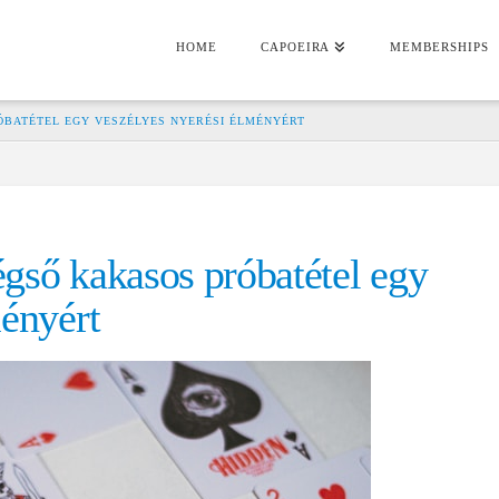
HOME
CAPOEIRA
MEMBERSHIPS
ÓBATÉTEL EGY VESZÉLYES NYERÉSI ÉLMÉNYÉRT
gső kakasos próbatétel egy
ményért