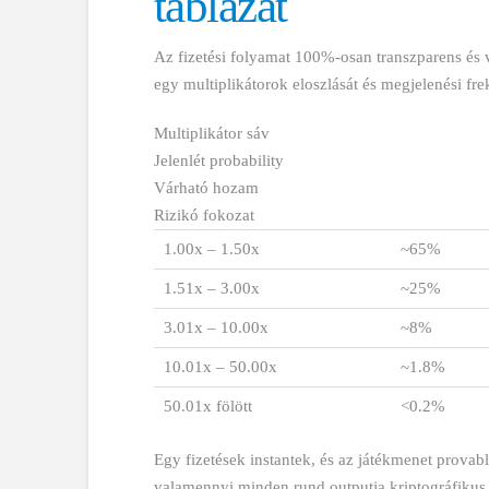
táblázat
Az fizetési folyamat 100%-osan transzparens és v
egy multiplikátorok eloszlását és megjelenési fre
Multiplikátor sáv
Jelenlét probability
Várható hozam
Rizikó fokozat
1.00x – 1.50x
~65%
1.51x – 3.00x
~25%
3.01x – 10.00x
~8%
10.01x – 50.00x
~1.8%
50.01x fölött
<0.2%
Egy fizetések instantek, és az játékmenet provabl
valamennyi minden rund outputja kriptográfikus