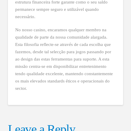
estrutura financeira forte garante como o seu saldo
permanece sempre seguro e utilizável quando
necessário.
No nosso casino, encaramos qualquer membro na
qualidade de parte da nossa comunidade alargada.
Esta filosofia reflecte-se através de cada escolha que
fazemos, desde tal selecção para jogos passando por
ao design das estas ferramentas para suporte. A esta
missão centra-se em disponibilizar entretenimento
tendo qualidade excelente, mantendo constantemente
os mais elevados standards éticos e operacionais do
sector.
Leave a Reply