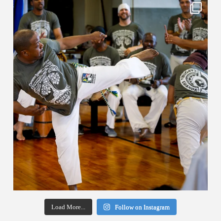
Load More...
Follow on Instagram