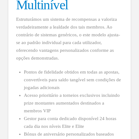
Multinível
Estruturámos um sistema de recompensas a valoriza
verdadeiramente a lealdade dos tais membros. Ao
contrário de sistemas genéricos, o este modelo ajusta-
se ao padrão individual para cada utilizador,
oferecendo vantagens personalizados conforme as
opções demonstradas.
Pontos de fidelidade obtidos em todas as apostas,
convertíveis para saldo tangível sem condições de
jogadas adicionais
Acesso prioritário a torneios exclusivos incluindo
prize montantes aumentados destinados a
membros VIP
Gestor para conta dedicado disponível 24 horas
cada dia nos níveis Elite e Elite
Bónus de aniversário personalizados baseados