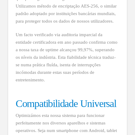
Utilizamos método de encriptação AES-256, o similar
padrão adoptado por instituições bancárias mundiais,
para proteger todos os dados de nossos utilizadores.
Um facto verificado via auditoria imparcial da
entidade certificadora em ano passado confirma como
a nossa taxa de uptime alcançou 99,97%, superando
os níveis da indústria. Esta fiabilidade técnica traduz-
se numa prática fluída, isenta de interrupções
incómodas durante estas suas períodos de
entretenimento.
Compatibilidade Universal
Optimizámos esta nossa sistema para funcionar
perfeitamente nos diversos aparelhos e sistemas
operativos. Seja num smartphone com Android, tablet