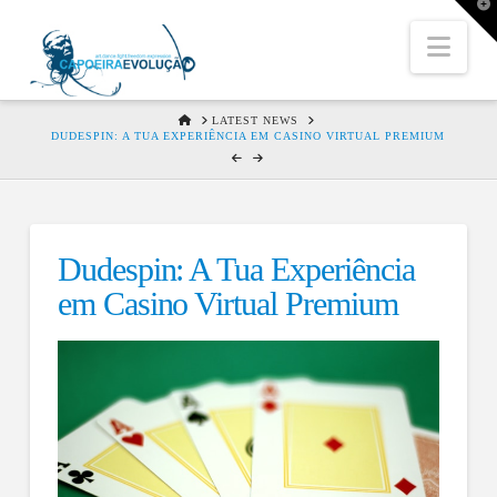
T
t
W
Nav
HOME
LATEST NEWS
DUDESPIN: A TUA EXPERIÊNCIA EM CASINO VIRTUAL PREMIUM
Dudespin: A Tua Experiência
em Casino Virtual Premium