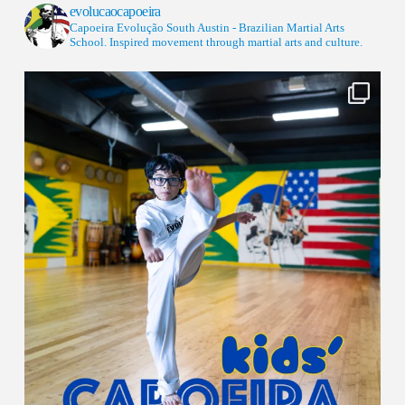
evolucaocapoeira
Capoeira Evolução South Austin - Brazilian Martial Arts
School. Inspired movement through martial arts and culture.