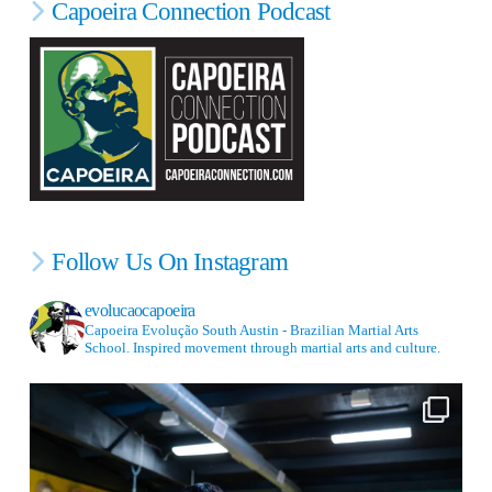
Capoeira Connection Podcast
Follow Us On Instagram
evolucaocapoeira
Capoeira Evolução South Austin - Brazilian Martial Arts
School. Inspired movement through martial arts and culture.