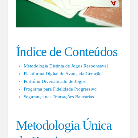
Índice de Conteúdos
Metodologia Distinta de Jogos Responsável
Plataforma Digital de Avançada Geração
Portfólio Diversificado de Jogos
Programa para Fidelidade Progressivo
Segurança nas Transações Bancárias
Metodologia Única