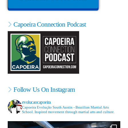
Capoeira Connection Podcast
Follow Us On Instagram
evolucaocapoeira
Capoeira Evolução South Austin - Brazilian Martial Arts
School. Inspired movement through martial arts and culture.