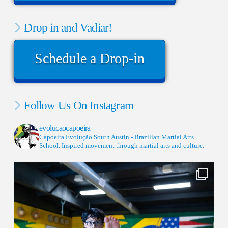
Drop in and Vadiar!
Schedule a Drop-in
Follow Us On Instagram
evolucaocapoeira
Capoeira Evolução South Austin - Brazilian Martial Arts
School. Inspired movement through martial arts and culture.