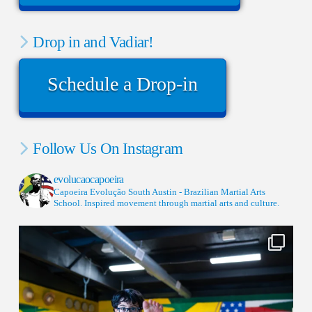
Drop in and Vadiar!
Schedule a Drop-in
Follow Us On Instagram
evolucaocapoeira
Capoeira Evolução South Austin - Brazilian Martial Arts
School. Inspired movement through martial arts and culture.